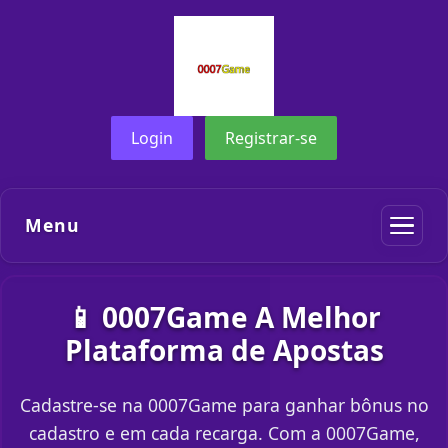
Login
Registrar-se
Menu
📱 0007Game A Melhor
Plataforma de Apostas
Cadastre-se na 0007Game para ganhar bônus no
cadastro e em cada recarga. Com a 0007Game,