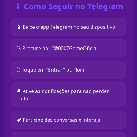
📱 Como Seguir no Telegram
📱 Baixe o app Telegram no seu dispositivo
🔍 Procure por "@0007GameOficial"
👆 Toque em "Entrar" ou "Join"
🔔 Ative as notificações para não perder
nada
💬 Participe das conversas e interaja