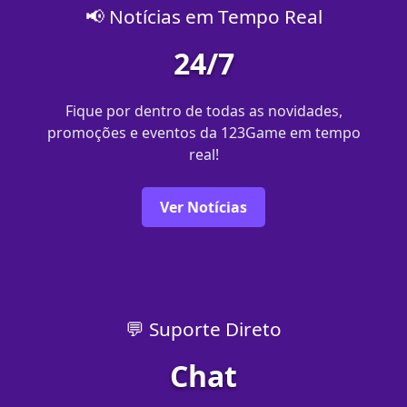
📢 Notícias em Tempo Real
24/7
Fique por dentro de todas as novidades,
promoções e eventos da 123Game em tempo
real!
Ver Notícias
💬 Suporte Direto
Chat