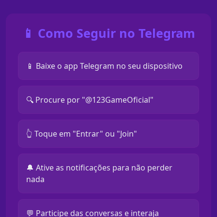
📱 Como Seguir no Telegram
📱 Baixe o app Telegram no seu dispositivo
🔍 Procure por "@123GameOficial"
👆 Toque em "Entrar" ou "Join"
🔔 Ative as notificações para não perder
nada
💬 Participe das conversas e interaja