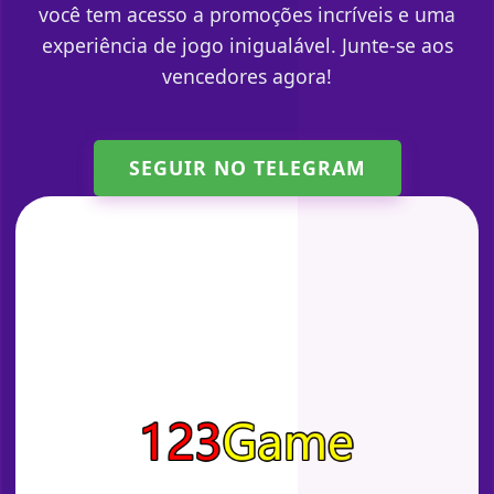
você tem acesso a promoções incríveis e uma
experiência de jogo inigualável. Junte-se aos
vencedores agora!
SEGUIR NO TELEGRAM