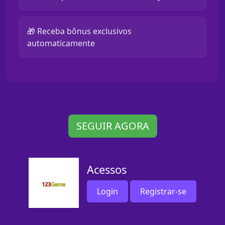
🎁 Receba bônus exclusivos
automaticamente
SEGUIR AGORA
Acessos
Login
Registrar-se