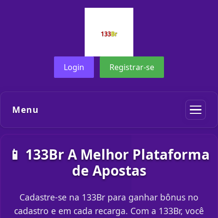
Login
Registrar-se
Menu
📱 133Br A Melhor Plataforma
de Apostas
Cadastre-se na 133Br para ganhar bônus no
cadastro e em cada recarga. Com a 133Br, você