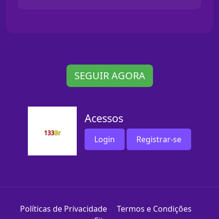
SEGUIR AGORA
Acessos
Login
Registrar-se
Políticas de Privacidade
Termos e Condições