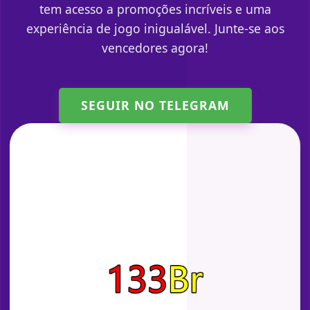
tem acesso a promoções incríveis e uma
experiência de jogo inigualável. Junte-se aos
vencedores agora!
SEGUIR NO TELEGRAM