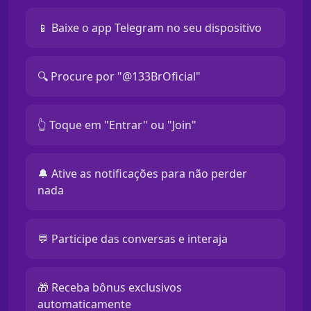
📱 Baixe o app Telegram no seu dispositivo
🔍 Procure por "@133BrOficial"
👆 Toque em "Entrar" ou "Join"
🔔 Ative as notificações para não perder
nada
💬 Participe das conversas e interaja
🎁 Receba bônus exclusivos
automaticamente