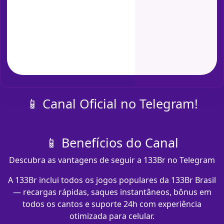
📱 Canal Oficial no Telegram!
📱 Benefícios do Canal
Descubra as vantagens de seguir a 133Br no Telegram
A 133Br inclui todos os jogos populares da 133Br Brasil
— recargas rápidas, saques instantâneos, bônus em
todos os cantos e suporte 24h com experiência
otimizada para celular.