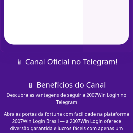
📱 Canal Oficial no Telegram!
📱 Benefícios do Canal
Descubra as vantagens de seguir a 2007Win Login no
Telegram
Abra as portas da fortuna com facilidade na plataforma
2007Win Login Brasil — a 2007Win Login oferece
diversão garantida e lucros fáceis com apenas um