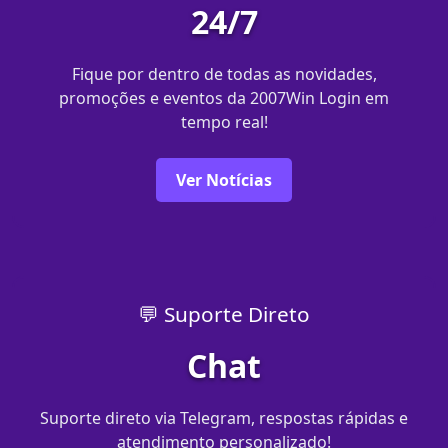
24/7
Fique por dentro de todas as novidades,
promoções e eventos da 2007Win Login em
tempo real!
Ver Notícias
💬 Suporte Direto
Chat
Suporte direto via Telegram, respostas rápidas e
atendimento personalizado!