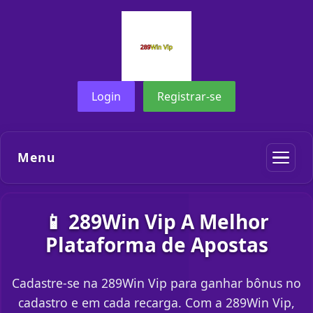
Login
Registrar-se
Menu
📱 289Win Vip A Melhor
Plataforma de Apostas
Cadastre-se na 289Win Vip para ganhar bônus no
cadastro e em cada recarga. Com a 289Win Vip,