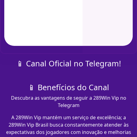
📱 Canal Oficial no Telegram!
📱 Benefícios do Canal
Descubra as vantagens de seguir a 289Win Vip no
Telegram
A 289Win Vip mantém um serviço de excelência; a
289Win Vip Brasil busca constantemente atender às
expectativas dos jogadores com inovação e melhorias