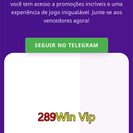
você tem acesso a promoções incríveis e uma
experiência de jogo inigualável. Junte-se aos
vencedores agora!
SEGUIR NO TELEGRAM