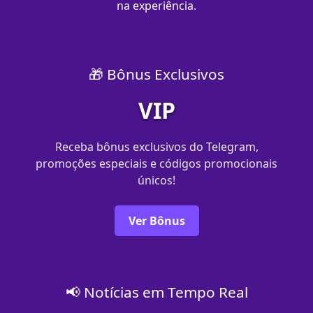
na experiência.
🎁 Bônus Exclusivos
VIP
Receba bônus exclusivos do Telegram,
promoções especiais e códigos promocionais
únicos!
Ver Bônus
📢 Notícias em Tempo Real