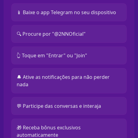
📱 Baixe o app Telegram no seu dispositivo
🔍 Procure por "@2NNOficial"
👆 Toque em "Entrar" ou "Join"
🔔 Ative as notificações para não perder
nada
💬 Participe das conversas e interaja
🎁 Receba bônus exclusivos
automaticamente