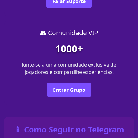
Falar Suporte
👥 Comunidade VIP
1000+
Junte-se a uma comunidade exclusiva de
jogadores e compartilhe experiências!
Entrar Grupo
📱 Como Seguir no Telegram