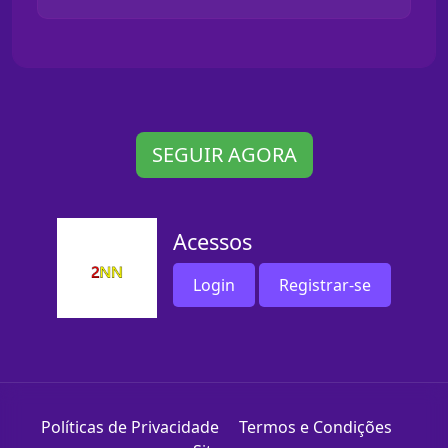
SEGUIR AGORA
Acessos
Login
Registrar-se
Políticas de Privacidade
Termos e Condições