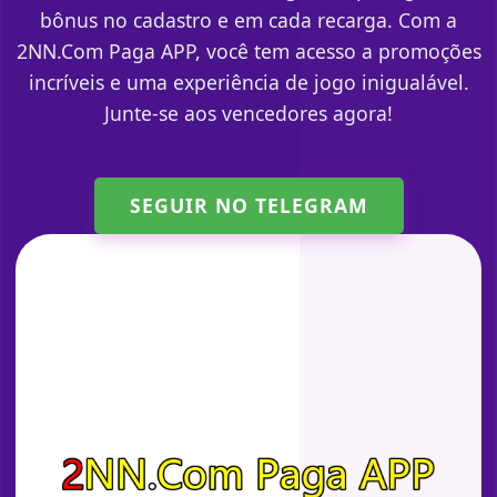
bônus no cadastro e em cada recarga. Com a
2NN.Com Paga APP, você tem acesso a promoções
incríveis e uma experiência de jogo inigualável.
Junte-se aos vencedores agora!
SEGUIR NO TELEGRAM