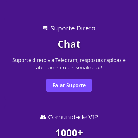
💬 Suporte Direto
Chat
Suporte direto via Telegram, respostas rápidas e
atendimento personalizado!
Falar Suporte
👥 Comunidade VIP
1000+