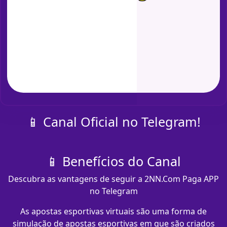
📱 Canal Oficial no Telegram!
📱 Benefícios do Canal
Descubra as vantagens de seguir a 2NN.Com Paga APP
no Telegram
As apostas esportivas virtuais são uma forma de
simulação de apostas esportivas em que são criados