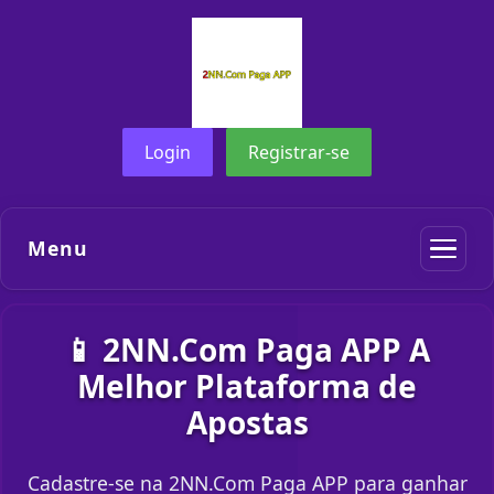
Login
Registrar-se
Menu
📱 2NN.Com Paga APP A
Melhor Plataforma de
Apostas
Cadastre-se na 2NN.Com Paga APP para ganhar