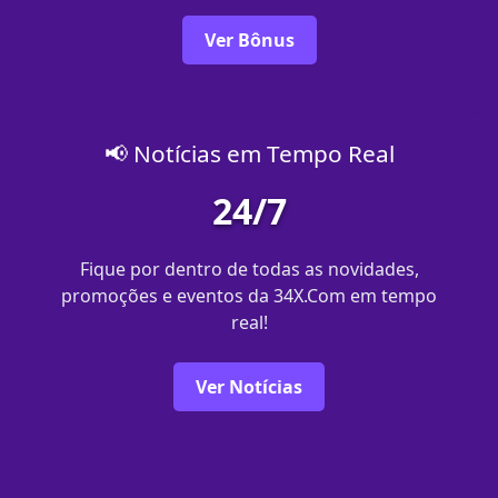
Ver Bônus
📢 Notícias em Tempo Real
24/7
Fique por dentro de todas as novidades,
promoções e eventos da 34X.Com em tempo
real!
Ver Notícias