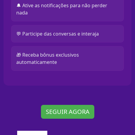
🔔 Ative as notificações para não perder
nada
💬 Participe das conversas e interaja
🎁 Receba bônus exclusivos
automaticamente
SEGUIR AGORA