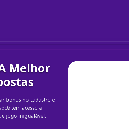
 A Melhor
postas
ar bônus no cadastro e
você tem acesso a
e jogo inigualável.