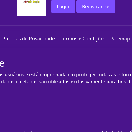
Login
Registrar-se
Políticas de Privacidade
Termos e Condições
Sitemap
de
eus usuários e está empenhada em proteger todas as infor
dados coletados são utilizados exclusivamente para fins d