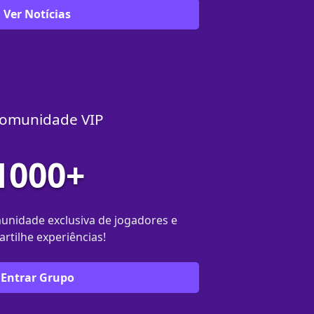
Ver Notícias
Comunidade VIP
1000+
unidade exclusiva de jogadores e
rtilhe experiências!
Entrar Grupo