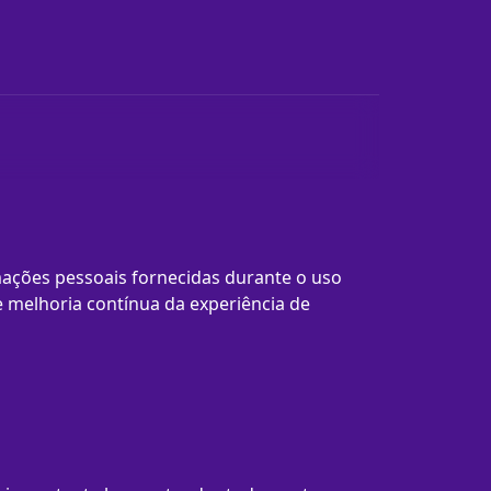
mações pessoais fornecidas durante o uso
e melhoria contínua da experiência de