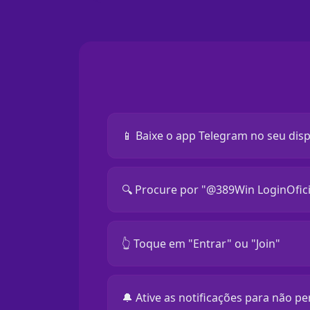
📱 Baixe o app Telegram no seu disp
🔍 Procure por "@389Win LoginOfici
👆 Toque em "Entrar" ou "Join"
🔔 Ative as notificações para não p