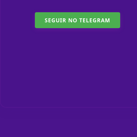
SEGUIR NO TELEGRAM