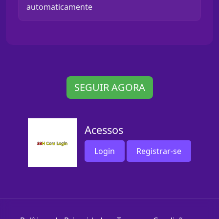
automaticamente
SEGUIR AGORA
Acessos
Login
Registrar-se