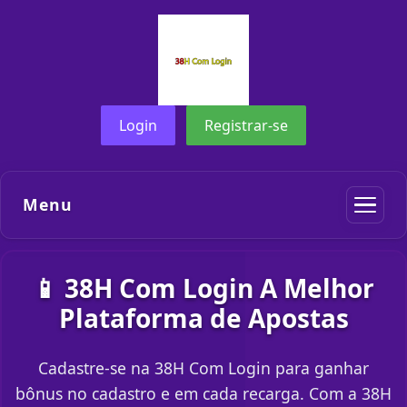
Login
Registrar-se
Menu
📱 38H Com Login A Melhor
Plataforma de Apostas
Cadastre-se na 38H Com Login para ganhar
bônus no cadastro e em cada recarga. Com a 38H