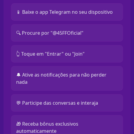
📱 Baixe o app Telegram no seu dispositivo
🔍 Procure por "@45FFOficial"
👆 Toque em "Entrar" ou "Join"
🔔 Ative as notificações para não perder
nada
💬 Participe das conversas e interaja
🎁 Receba bônus exclusivos
automaticamente