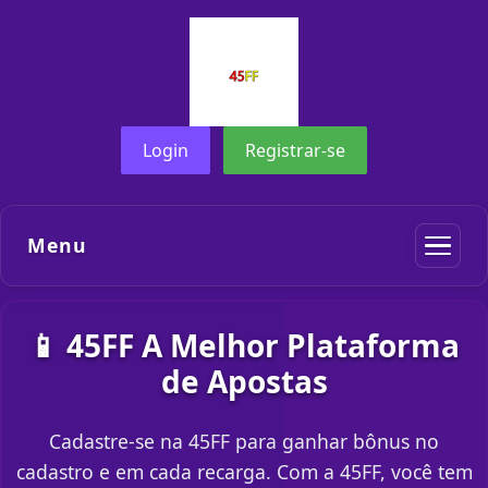
Login
Registrar-se
Menu
📱 45FF A Melhor Plataforma
de Apostas
Cadastre-se na 45FF para ganhar bônus no
cadastro e em cada recarga. Com a 45FF, você tem