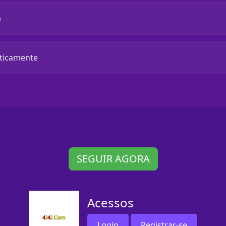
a
aticamente
SEGUIR AGORA
Acessos
Login
Registrar-se