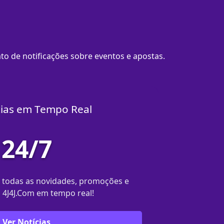
to de notificações sobre eventos e apostas.
cias em Tempo Real
24/7
e todas as novidades, promoções e
 4J4J.Com em tempo real!
Ver Notícias