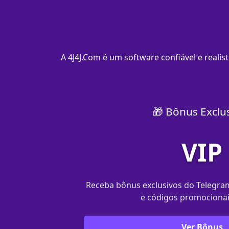
A 4J4J.Com é um software confiável e reali
🎁 Bônus Exclu
VIP
Receba bônus exclusivos do Telegra
e códigos promocionai
Ver Bônus