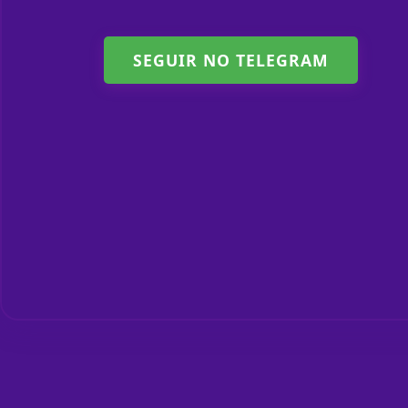
SEGUIR NO TELEGRAM