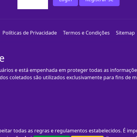
Políticas de Privacidade
Termos e Condições
Sitemap
de
usuários e está empenhada em proteger todas as informaçõe
os coletados são utilizados exclusivamente para fins de m
itar todas as regras e regulamentos estabelecidos. É imp