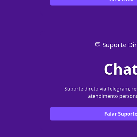
💬 Suporte Di
Cha
Suporte direto via Telegram, r
atendimento persona
Falar Suport