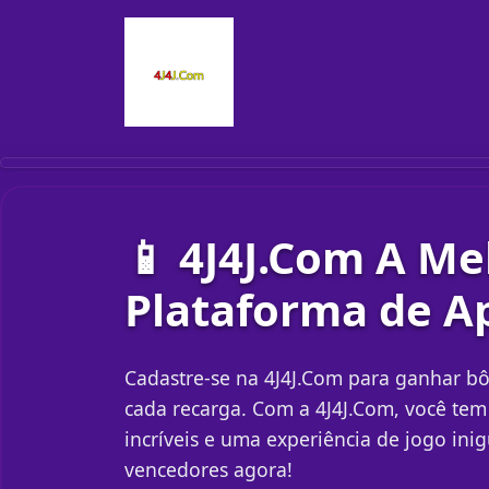
📱 4J4J.Com A Me
Plataforma de A
Cadastre-se na 4J4J.Com para ganhar b
cada recarga. Com a 4J4J.Com, você te
incríveis e uma experiência de jogo inig
vencedores agora!