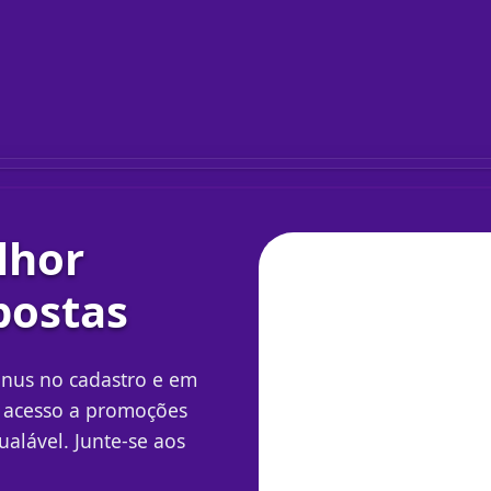
lhor
postas
ônus no cadastro e em
m acesso a promoções
ualável. Junte-se aos