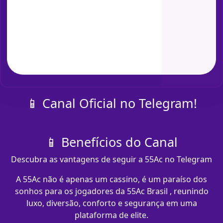
📱 Canal Oficial no Telegram!
📱 Benefícios do Canal
Descubra as vantagens de seguir a 55Ac no Telegram
A 55Ac não é apenas um cassino, é um paraíso dos
sonhos para os jogadores da 55Ac Brasil , reunindo
luxo, diversão, conforto e segurança em uma
plataforma de elite.