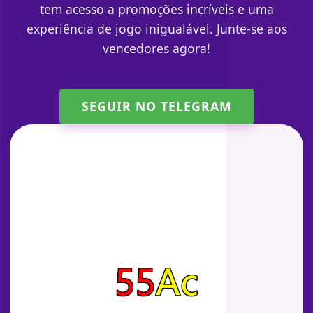
tem acesso a promoções incríveis e uma
experiência de jogo inigualável. Junte-se aos
vencedores agora!
SEGUIR NO TELEGRAM