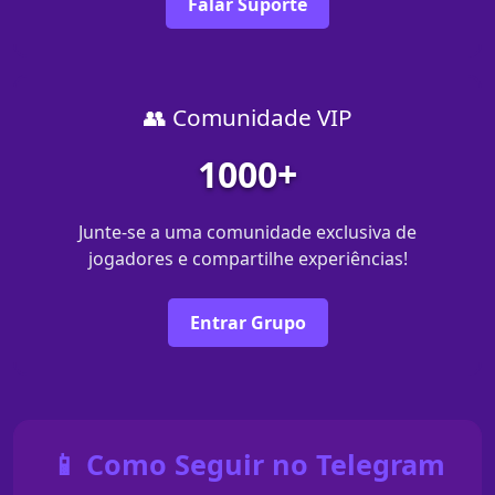
Falar Suporte
👥 Comunidade VIP
1000+
Junte-se a uma comunidade exclusiva de
jogadores e compartilhe experiências!
Entrar Grupo
📱 Como Seguir no Telegram