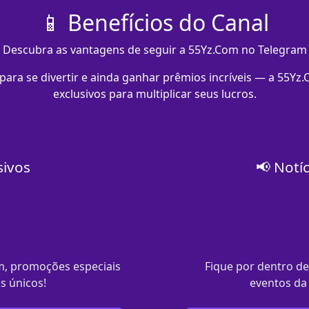
📱 Benefícios do Canal
Descubra as vantagens de seguir a 55Yz.Com no Telegram
 para se divertir e ainda ganhar prêmios incríveis — a 5
exclusivos para multiplicar seus lucros.
sivos
📢 Notí
m, promoções especiais
Fique por dentro d
s únicos!
eventos da