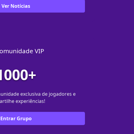
Ver Notícias
Comunidade VIP
1000+
unidade exclusiva de jogadores e
rtilhe experiências!
Entrar Grupo