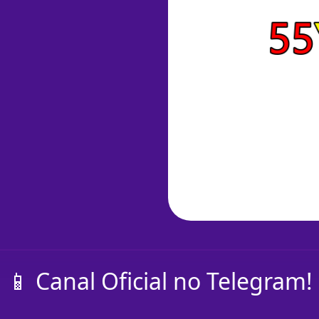
📱 Canal Oficial no Telegram!