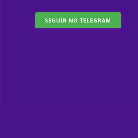
SEGUIR NO TELEGRAM