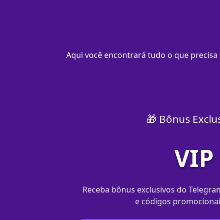
Aqui você encontrará tudo o que precisa
🎁 Bônus Exclu
VIP
Receba bônus exclusivos do Telegra
e códigos promocionai