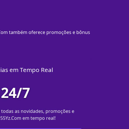
5Yz.Com também oferece promoções e bônus
cias em Tempo Real
24/7
e todas as novidades, promoções e
 55Yz.Com em tempo real!