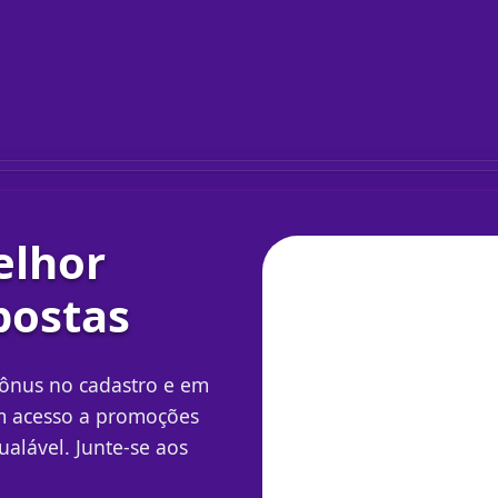
elhor
postas
ônus no cadastro e em
m acesso a promoções
ualável. Junte-se aos