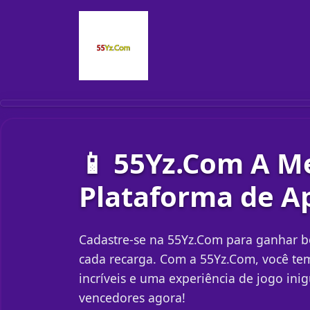
📱 55Yz.Com A M
Plataforma de A
Cadastre-se na 55Yz.Com para ganhar b
cada recarga. Com a 55Yz.Com, você te
incríveis e uma experiência de jogo inig
vencedores agora!