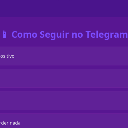
📱 Como Seguir no Telegram
ositivo
erder nada