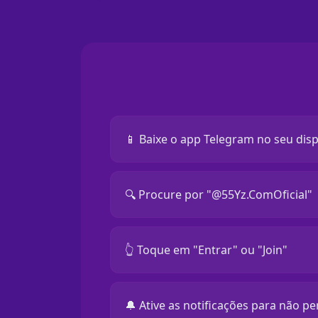
📱 Baixe o app Telegram no seu disp
🔍 Procure por "@55Yz.ComOficial"
👆 Toque em "Entrar" ou "Join"
🔔 Ative as notificações para não p