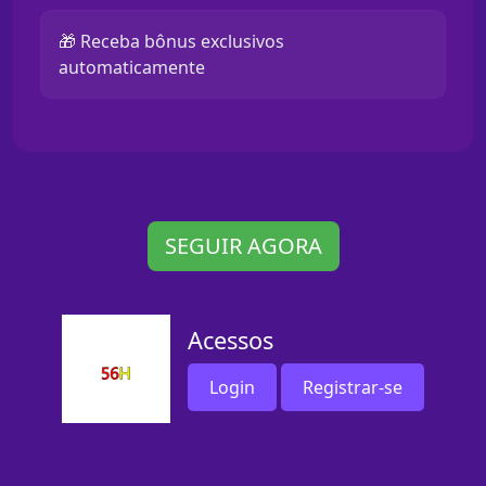
🎁 Receba bônus exclusivos
automaticamente
SEGUIR AGORA
Acessos
Login
Registrar-se