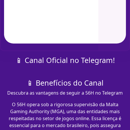
📱 Canal Oficial no Telegram!
📱 Benefícios do Canal
Descubra as vantagens de seguir a 56H no Telegram
O 56H opera sob a rigorosa supervisão da Malta
Gaming Authority (MGA), uma das entidades mais
respeitadas no setor de jogos online. Essa licença é
essencial para o mercado brasileiro, pois assegura