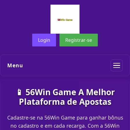
Login
Registrar-se
Menu
📱 56Win Game A Melhor
Plataforma de Apostas
Cadastre-se na 56Win Game para ganhar bônus
no cadastro e em cada recarga. Com a 56Win