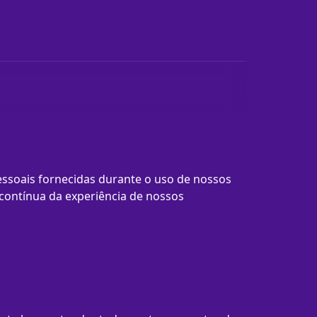
essoais fornecidas durante o uso de nossos
 contínua da experiência de nossos