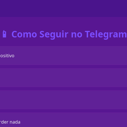
📱 Como Seguir no Telegram
ositivo
erder nada