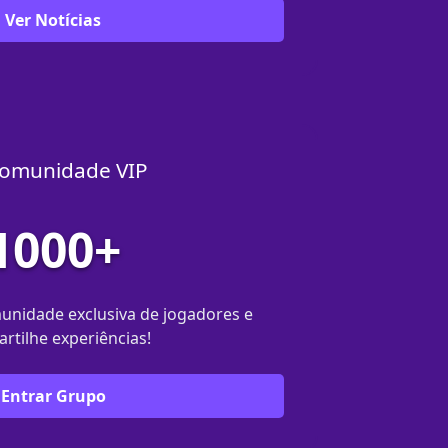
Ver Notícias
Comunidade VIP
1000+
unidade exclusiva de jogadores e
rtilhe experiências!
Entrar Grupo