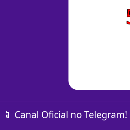
📱 Canal Oficial no Telegram!