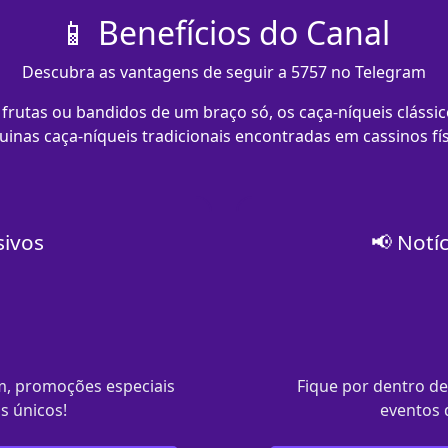
📱 Benefícios do Canal
Descubra as vantagens de seguir a 5757 no Telegram
tas ou bandidos de um braço só, os caça-níqueis clássico
inas caça-níqueis tradicionais encontradas em cassinos fís
sivos
📢 Notí
m, promoções especiais
Fique por dentro d
s únicos!
eventos 