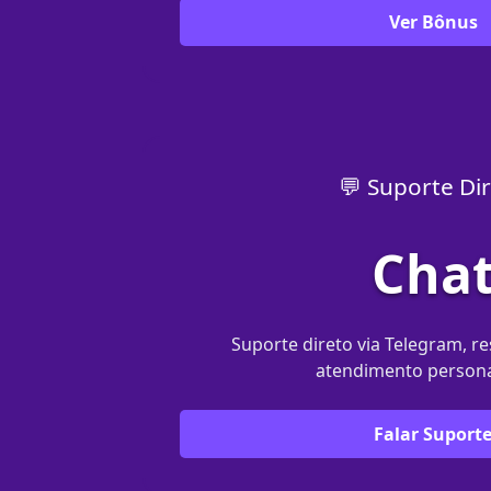
Ver Bônus
💬 Suporte Di
Cha
Suporte direto via Telegram, r
atendimento persona
Falar Suport