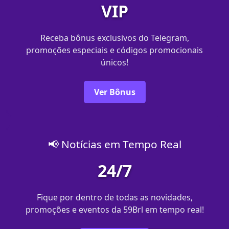
VIP
Receba bônus exclusivos do Telegram,
promoções especiais e códigos promocionais
únicos!
Ver Bônus
📢 Notícias em Tempo Real
24/7
Fique por dentro de todas as novidades,
promoções e eventos da 59Brl em tempo real!