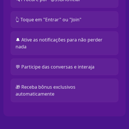
👆 Toque em "Entrar" ou "Join"
🔔 Ative as notificações para não perder
nada
💬 Participe das conversas e interaja
🎁 Receba bônus exclusivos
automaticamente