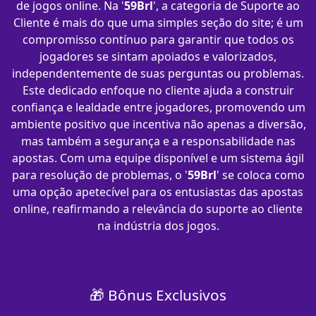
de jogos online. Na '
59Brl
', a categoria de Suporte ao
Cliente é mais do que uma simples seção do site; é um
compromisso contínuo para garantir que todos os
jogadores se sintam apoiados e valorizados,
independentemente de suas perguntas ou problemas.
Este dedicado enfoque no cliente ajuda a construir
confiança e lealdade entre jogadores, promovendo um
ambiente positivo que incentiva não apenas a diversão,
mas também a segurança e a responsabilidade nas
apostas. Com uma equipe disponível e um sistema ágil
para resolução de problemas, o '
59Brl
' se coloca como
uma opção apetecível para os entusiastas das apostas
online, reafirmando a relevância do suporte ao cliente
na indústria dos jogos.
🎁 Bônus Exclusivos