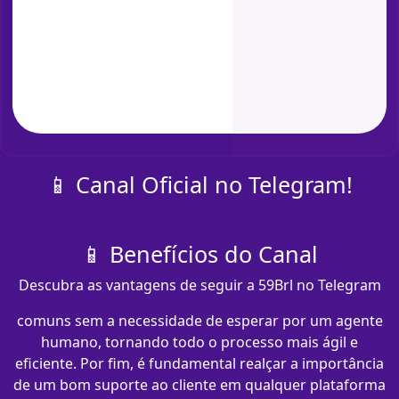
📱 Canal Oficial no Telegram!
📱 Benefícios do Canal
Descubra as vantagens de seguir a 59Brl no Telegram
comuns sem a necessidade de esperar por um agente
humano, tornando todo o processo mais ágil e
eficiente. Por fim, é fundamental realçar a importância
de um bom suporte ao cliente em qualquer plataforma