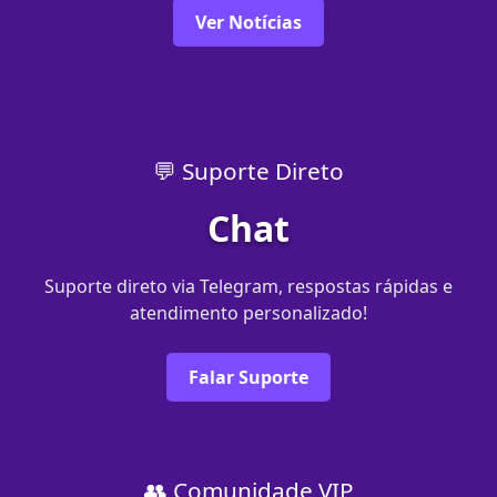
Ver Notícias
💬 Suporte Direto
Chat
Suporte direto via Telegram, respostas rápidas e
atendimento personalizado!
Falar Suporte
👥 Comunidade VIP