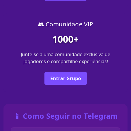
👥 Comunidade VIP
1000+
Junte-se a uma comunidade exclusiva de
jogadores e compartilhe experiências!
Entrar Grupo
📱 Como Seguir no Telegram