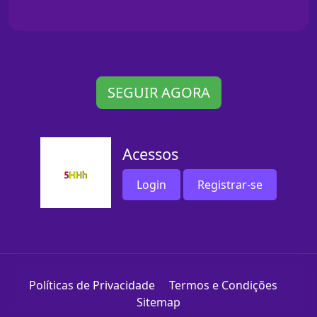
SEGUIR AGORA
Acessos
Login
Registrar-se
Políticas de Privacidade
Termos e Condições
Sitemap