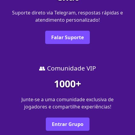
Suporte direto via Telegram, respostas rápidas e
atendimento personalizado!
Falar Suporte
👥 Comunidade VIP
1000+
Junte-se a uma comunidade exclusiva de
jogadores e compartilhe experiências!
Entrar Grupo