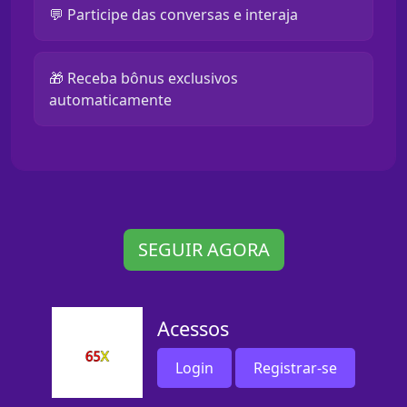
💬 Participe das conversas e interaja
🎁 Receba bônus exclusivos
automaticamente
SEGUIR AGORA
Acessos
Login
Registrar-se