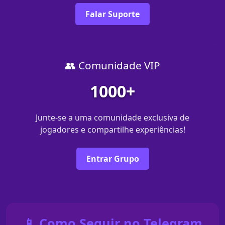
Falar Suporte
👥 Comunidade VIP
1000+
Junte-se a uma comunidade exclusiva de
jogadores e compartilhe experiências!
Entrar Grupo
📱 Como Seguir no Telegram