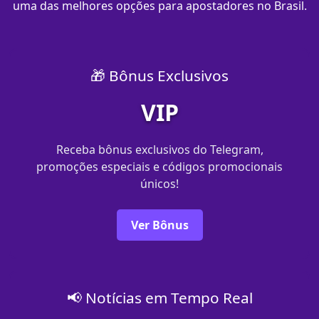
uma das melhores opções para apostadores no Brasil.
🎁 Bônus Exclusivos
VIP
Receba bônus exclusivos do Telegram,
promoções especiais e códigos promocionais
únicos!
Ver Bônus
📢 Notícias em Tempo Real