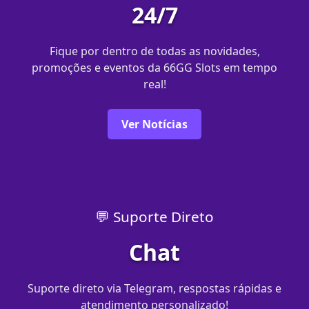
24/7
Fique por dentro de todas as novidades,
promoções e eventos da 66GG Slots em tempo
real!
Ver Notícias
💬 Suporte Direto
Chat
Suporte direto via Telegram, respostas rápidas e
atendimento personalizado!