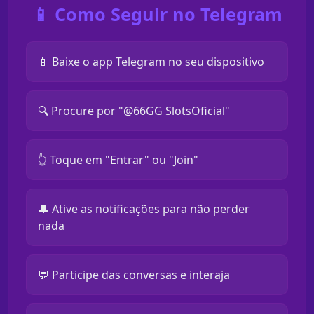
📱 Como Seguir no Telegram
📱 Baixe o app Telegram no seu dispositivo
🔍 Procure por "@66GG SlotsOficial"
👆 Toque em "Entrar" ou "Join"
🔔 Ative as notificações para não perder
nada
💬 Participe das conversas e interaja