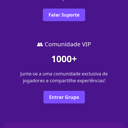
Falar Suporte
👥 Comunidade VIP
1000+
Junte-se a uma comunidade exclusiva de
jogadores e compartilhe experiências!
Entrar Grupo