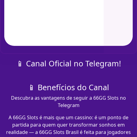
📱 Canal Oficial no Telegram!
📱 Benefícios do Canal
Descubra as vantagens de seguir a 66GG Slots no
Telegram
A 66GG Slots é mais que um cassino: é um ponto de
partida para quem quer transformar sonhos em
realidade — a 66GG Slots Brasil é feita para jogadores