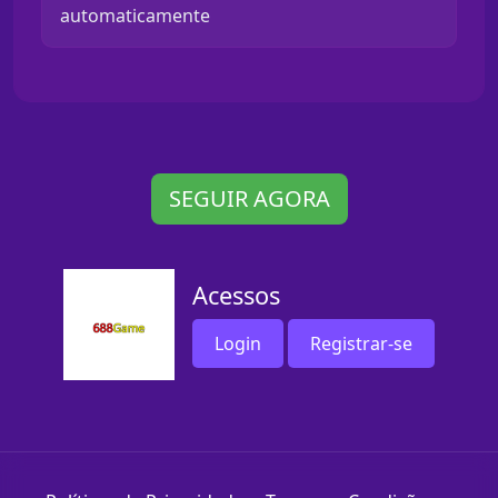
automaticamente
SEGUIR AGORA
Acessos
Login
Registrar-se