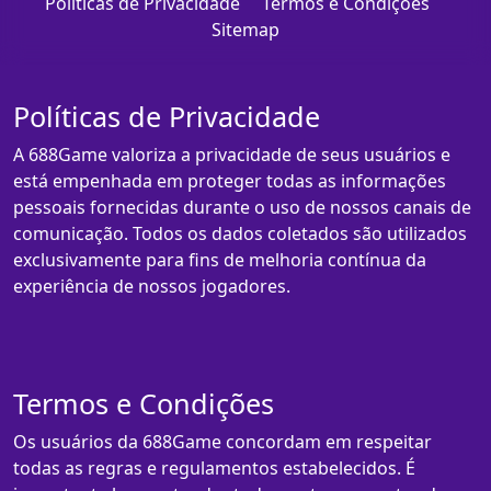
Políticas de Privacidade
Termos e Condições
Sitemap
Políticas de Privacidade
A 688Game valoriza a privacidade de seus usuários e
está empenhada em proteger todas as informações
pessoais fornecidas durante o uso de nossos canais de
comunicação. Todos os dados coletados são utilizados
exclusivamente para fins de melhoria contínua da
experiência de nossos jogadores.
Termos e Condições
Os usuários da 688Game concordam em respeitar
todas as regras e regulamentos estabelecidos. É