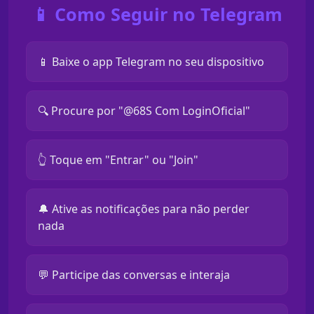
📱 Como Seguir no Telegram
📱 Baixe o app Telegram no seu dispositivo
🔍 Procure por "@68S Com LoginOficial"
👆 Toque em "Entrar" ou "Join"
🔔 Ative as notificações para não perder
nada
💬 Participe das conversas e interaja