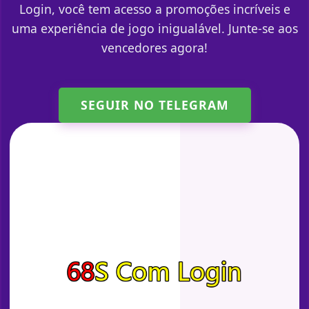
Login, você tem acesso a promoções incríveis e
uma experiência de jogo inigualável. Junte-se aos
vencedores agora!
SEGUIR NO TELEGRAM