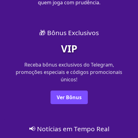
quem joga com prudência.
🎁 Bônus Exclusivos
VIP
Receba bônus exclusivos do Telegram,
promoções especiais e códigos promocionais
únicos!
Ver Bônus
📢 Notícias em Tempo Real