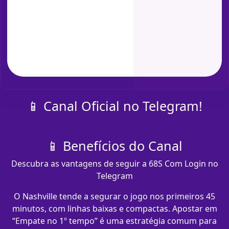
📱 Canal Oficial no Telegram!
📱 Benefícios do Canal
Descubra as vantagens de seguir a 68S Com Login no
Telegram
O Nashville tende a segurar o jogo nos primeiros 45
minutos, com linhas baixas e compactas. Apostar em
“Empate no 1º tempo” é uma estratégia comum para