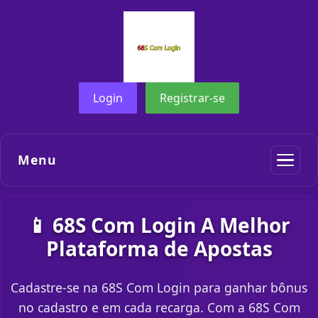
Login
Registrar-se
Menu
📱 68S Com Login A Melhor
Plataforma de Apostas
Cadastre-se na 68S Com Login para ganhar bônus
no cadastro e em cada recarga. Com a 68S Com