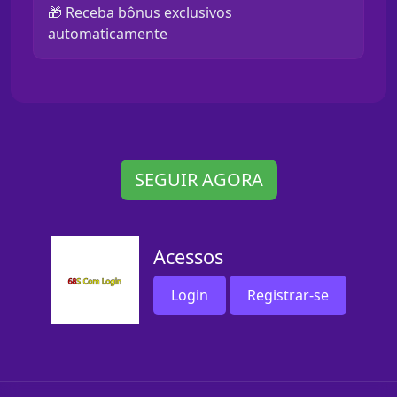
🎁 Receba bônus exclusivos
automaticamente
SEGUIR AGORA
Acessos
Login
Registrar-se