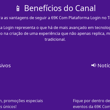
📱 Benefícios do Canal
a as vantagens de seguir a 69K Com Plataforma Login no 
ma Login representa o que há de mais avançado em tecnolog
o na criação de uma experiência que não apenas replica, m
tradicional.
sivos
📢 Notí
m, promoções especiais
Fique por dentro d
s únicos!
eventos da 69K Com