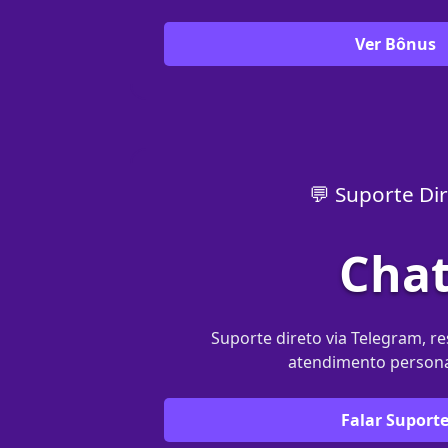
Ver Bônus
💬 Suporte Di
Cha
Suporte direto via Telegram, r
atendimento persona
Falar Suport