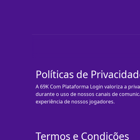
Políticas de Privacida
A 69K Com Plataforma Login valoriza a pri
durante o uso de nossos canais de comunica
experiência de nossos jogadores.
Termos e Condições