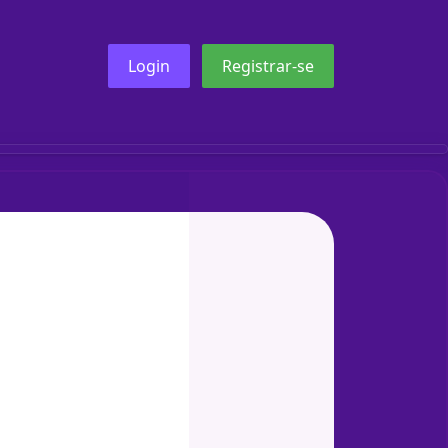
Login
Registrar-se