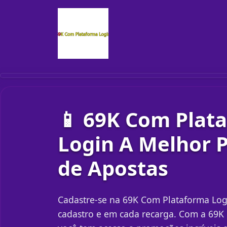
📱 69K Com Plat
Login A Melhor 
de Apostas
Cadastre-se na 69K Com Plataforma Lo
cadastro e em cada recarga. Com a 69K