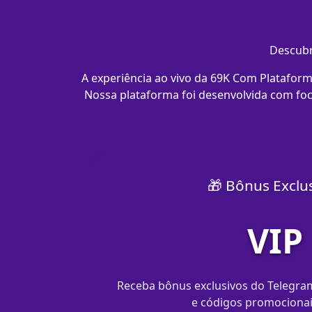
Descubr
A experiência ao vivo da 69K Com Platafor
Nossa plataforma foi desenvolvida com foc
🎁 Bônus Exclu
VIP
Receba bônus exclusivos do Telegra
e códigos promocionai