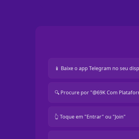
📱 Baixe o app Telegram no seu disp
🔍 Procure por "@69K Com Platafor
👆 Toque em "Entrar" ou "Join"