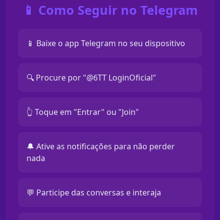
📱 Como Seguir no Telegram
📱 Baixe o app Telegram no seu dispositivo
🔍 Procure por "@6TT LoginOficial"
👆 Toque em "Entrar" ou "Join"
🔔 Ative as notificações para não perder
nada
💬 Participe das conversas e interaja