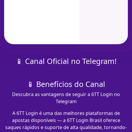
📱 Canal Oficial no Telegram!
📱 Benefícios do Canal
Descubra as vantagens de seguir a 6TT Login no
Telegram
A 6TT Login é uma das melhores plataformas de
apostas disponíveis — a 6TT Login Brasil oferece
saques rápidos e suporte de alta qualidade, tornando-