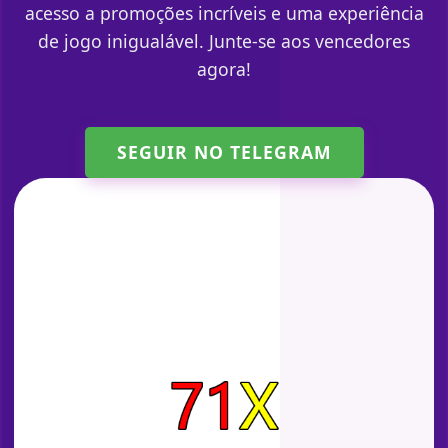
acesso a promoções incríveis e uma experiência
de jogo inigualável. Junte-se aos vencedores
agora!
SEGUIR NO TELEGRAM