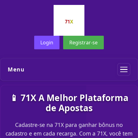
Login
Registrar-se
Menu
📱 71X A Melhor Plataforma
de Apostas
Cadastre-se na 71X para ganhar bônus no
cadastro e em cada recarga. Com a 71X, você tem