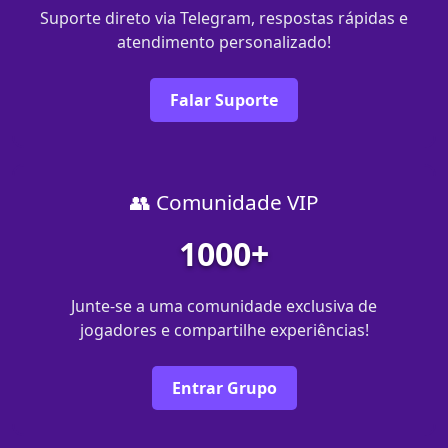
Suporte direto via Telegram, respostas rápidas e
atendimento personalizado!
Falar Suporte
👥 Comunidade VIP
1000+
Junte-se a uma comunidade exclusiva de
jogadores e compartilhe experiências!
Entrar Grupo