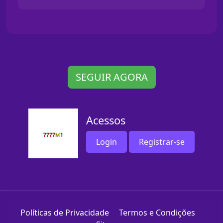
SEGUIR AGORA
Acessos
Login
Registrar-se
Políticas de Privacidade
Termos e Condições