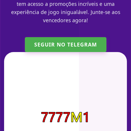
tem acesso a promoções incríveis e uma
experiência de jogo inigualável. Junte-se aos
vencedores agora!
SEGUIR NO TELEGRAM