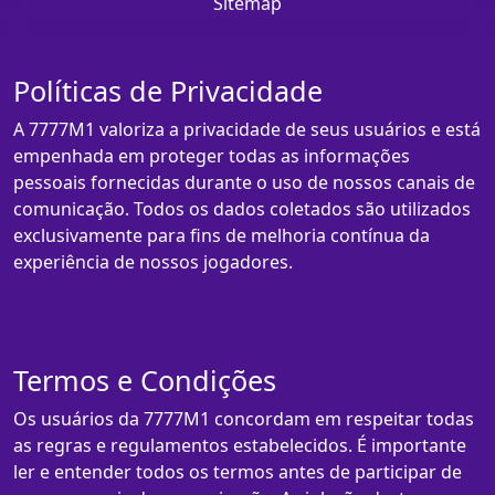
Sitemap
Políticas de Privacidade
A 7777M1 valoriza a privacidade de seus usuários e está
empenhada em proteger todas as informações
pessoais fornecidas durante o uso de nossos canais de
comunicação. Todos os dados coletados são utilizados
exclusivamente para fins de melhoria contínua da
experiência de nossos jogadores.
Termos e Condições
Os usuários da 7777M1 concordam em respeitar todas
as regras e regulamentos estabelecidos. É importante
ler e entender todos os termos antes de participar de