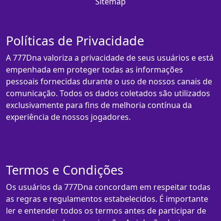
Sitemap
Políticas de Privacidade
A 777Dna valoriza a privacidade de seus usuários e está
empenhada em proteger todas as informações
pessoais fornecidas durante o uso de nossos canais de
comunicação. Todos os dados coletados são utilizados
exclusivamente para fins de melhoria contínua da
experiência de nossos jogadores.
Termos e Condições
Os usuários da 777Dna concordam em respeitar todas
as regras e regulamentos estabelecidos. É importante
ler e entender todos os termos antes de participar de