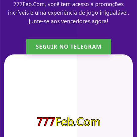
777Feb.Com, você tem acesso a promoções
incríveis e uma experiência de jogo inigualável.
Junte-se aos vencedores agora!
SEGUIR NO TELEGRAM