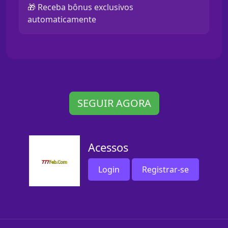
🎁 Receba bônus exclusivos
automaticamente
SEGUIR AGORA
Acessos
Login
Registrar-se