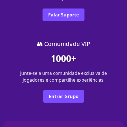
Falar Suporte
👥 Comunidade VIP
1000+
Junte-se a uma comunidade exclusiva de
jogadores e compartilhe experiências!
Entrar Grupo