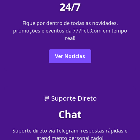
24/7
Fique por dentro de todas as novidades,
promoções e eventos da 777Feb.Com em tempo
real!
Ver Notícias
💬 Suporte Direto
Chat
Suporte direto via Telegram, respostas rápidas e
atendimento personalizado!