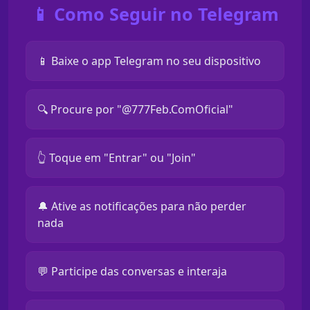
📱 Como Seguir no Telegram
📱 Baixe o app Telegram no seu dispositivo
🔍 Procure por "@777Feb.ComOficial"
👆 Toque em "Entrar" ou "Join"
🔔 Ative as notificações para não perder
nada
💬 Participe das conversas e interaja