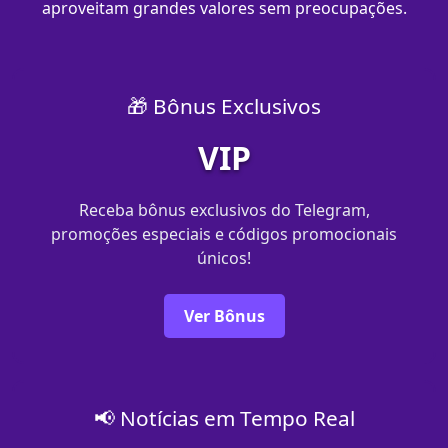
aproveitam grandes valores sem preocupações.
🎁 Bônus Exclusivos
VIP
Receba bônus exclusivos do Telegram,
promoções especiais e códigos promocionais
únicos!
Ver Bônus
📢 Notícias em Tempo Real