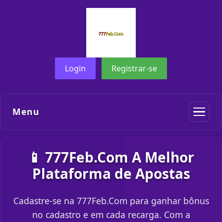
Login
Registrar-se
Menu
📱 777Feb.Com A Melhor
Plataforma de Apostas
Cadastre-se na 777Feb.Com para ganhar bônus
no cadastro e em cada recarga. Com a