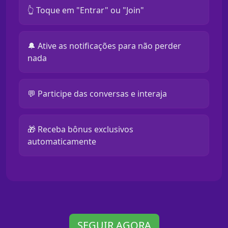
👆 Toque em "Entrar" ou "Join"
🔔 Ative as notificações para não perder
nada
💬 Participe das conversas e interaja
🎁 Receba bônus exclusivos
automaticamente
SEGUIR AGORA