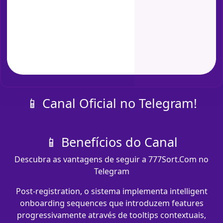
📱 Canal Oficial no Telegram!
📱 Benefícios do Canal
Descubra as vantagens de seguir a 777Sort.Com no
Telegram
Post-registration, o sistema implementa intelligent
onboarding sequences que introduzem features
progressivamente através de tooltips contextuais,