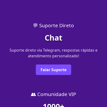
💬 Suporte Direto
Chat
Suporte direto via Telegram, respostas rápidas e
atendimento personalizado!
Falar Suporte
👥 Comunidade VIP
1000+