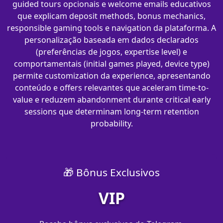
guided tours opcionais e welcome emails educativos
que explicam deposit methods, bonus mechanics,
responsible gaming tools e navigation da plataforma. A
personalização baseada em dados declarados
(preferências de jogos, expertise level) e
comportamentais (initial games played, device type)
permite customization da experience, apresentando
conteúdo e offers relevantes que aceleram time-to-
value e reduzem abandonment durante critical early
sessions que determinam long-term retention
probability.
🎁 Bônus Exclusivos
VIP