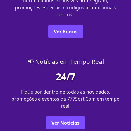
Receba bônus exclusivos do Telegram,
promoções especiais e códigos promocionais
únicos!
Ver Bônus
📢 Notícias em Tempo Real
24/7
Fique por dentro de todas as novidades,
promoções e eventos da 777Sort.Com em tempo
real!
Ver Notícias