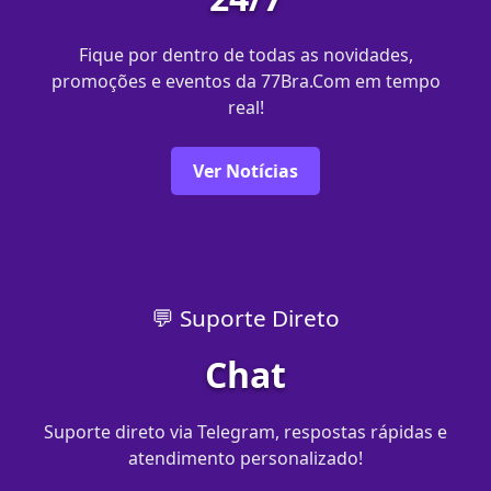
Fique por dentro de todas as novidades,
promoções e eventos da 77Bra.Com em tempo
real!
Ver Notícias
💬 Suporte Direto
Chat
Suporte direto via Telegram, respostas rápidas e
atendimento personalizado!