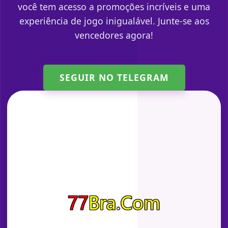
você tem acesso a promoções incríveis e uma
experiência de jogo inigualável. Junte-se aos
vencedores agora!
SEGUIR NO TELEGRAM