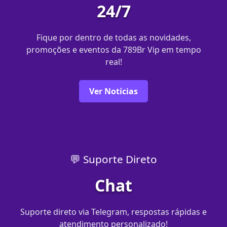
24/7
Fique por dentro de todas as novidades,
promoções e eventos da 789Br Vip em tempo
real!
Ver Notícias
💬 Suporte Direto
Chat
Suporte direto via Telegram, respostas rápidas e
atendimento personalizado!