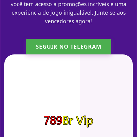
você tem acesso a promoções incríveis e uma
experiência de jogo inigualável. Junte-se aos
vencedores agora!
SEGUIR NO TELEGRAM