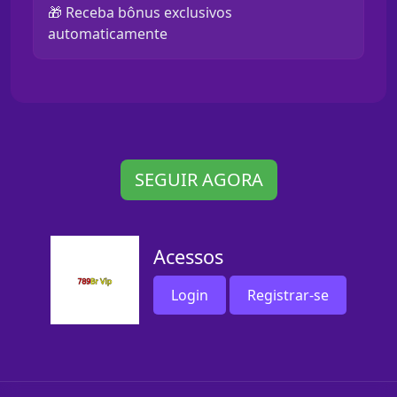
🎁 Receba bônus exclusivos
automaticamente
SEGUIR AGORA
Acessos
Login
Registrar-se