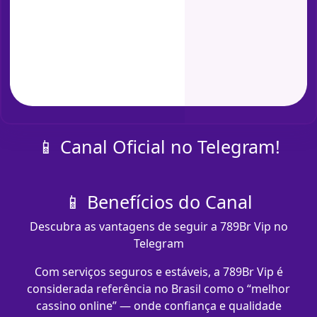
📱 Canal Oficial no Telegram!
📱 Benefícios do Canal
Descubra as vantagens de seguir a 789Br Vip no
Telegram
Com serviços seguros e estáveis, a 789Br Vip é
considerada referência no Brasil como o “melhor
cassino online” — onde confiança e qualidade