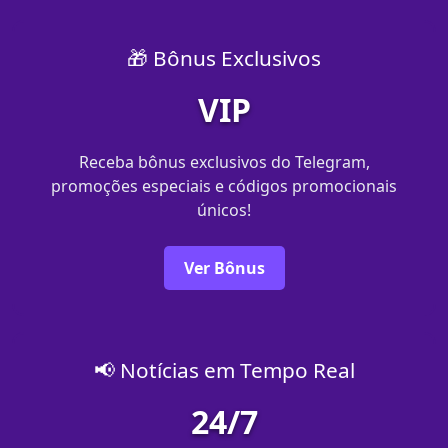
🎁 Bônus Exclusivos
VIP
Receba bônus exclusivos do Telegram,
promoções especiais e códigos promocionais
únicos!
Ver Bônus
📢 Notícias em Tempo Real
24/7