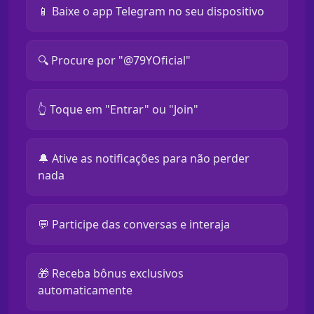
📱 Baixe o app Telegram no seu dispositivo
🔍 Procure por "@79YOficial"
👆 Toque em "Entrar" ou "Join"
🔔 Ative as notificações para não perder
nada
💬 Participe das conversas e interaja
🎁 Receba bônus exclusivos
automaticamente