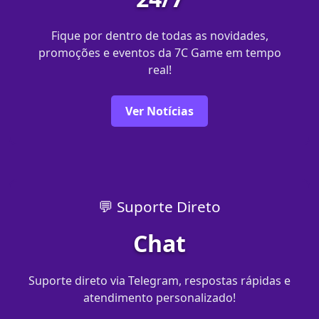
Fique por dentro de todas as novidades,
promoções e eventos da 7C Game em tempo
real!
Ver Notícias
💬 Suporte Direto
Chat
Suporte direto via Telegram, respostas rápidas e
atendimento personalizado!