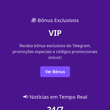
🎁 Bônus Exclusivos
VIP
Receba bônus exclusivos do Telegram,
promoções especiais e códigos promocionais
únicos!
Ver Bônus
📢 Notícias em Tempo Real
24/7