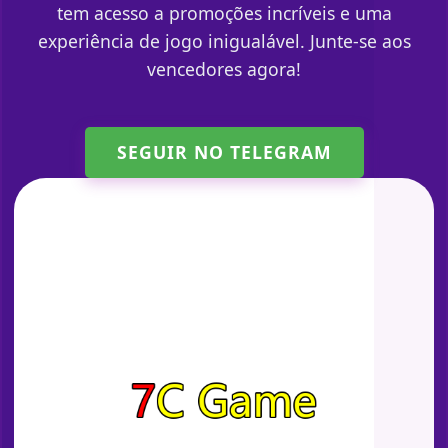
tem acesso a promoções incríveis e uma
experiência de jogo inigualável. Junte-se aos
vencedores agora!
SEGUIR NO TELEGRAM