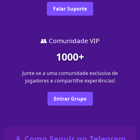
Falar Suporte
👥 Comunidade VIP
1000+
Junte-se a uma comunidade exclusiva de
jogadores e compartilhe experiências!
Entrar Grupo
📱 Como Seguir no Telegram