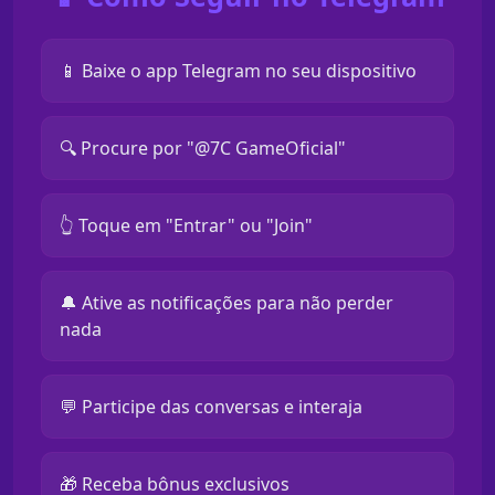
📱 Baixe o app Telegram no seu dispositivo
🔍 Procure por "@7C GameOficial"
👆 Toque em "Entrar" ou "Join"
🔔 Ative as notificações para não perder
nada
💬 Participe das conversas e interaja
🎁 Receba bônus exclusivos