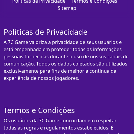
Políticas de Privacidade
Termos e Condições
Sitemap
Políticas de Privacidade
A 7C Game valoriza a privacidade de seus usuários e
está empenhada em proteger todas as informações
pessoais fornecidas durante o uso de nossos canais de
comunicação. Todos os dados coletados são utilizados
exclusivamente para fins de melhoria contínua da
experiência de nossos jogadores.
Termos e Condições
Os usuários da 7C Game concordam em respeitar
todas as regras e regulamentos estabelecidos. É