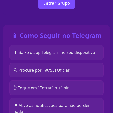
Entrar Grupo
📱 Como Seguir no Telegram
📱 Baixe o app Telegram no seu dispositivo
🔍 Procure por "@7SSsOficial"
👆 Toque em "Entrar" ou "Join"
🔔 Ative as notificações para não perder
nada