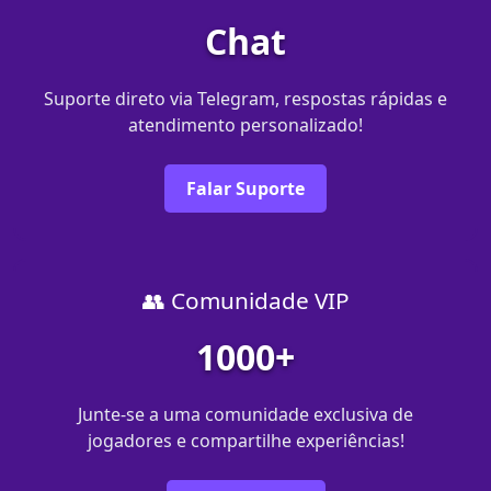
Chat
Suporte direto via Telegram, respostas rápidas e
atendimento personalizado!
Falar Suporte
👥 Comunidade VIP
1000+
Junte-se a uma comunidade exclusiva de
jogadores e compartilhe experiências!