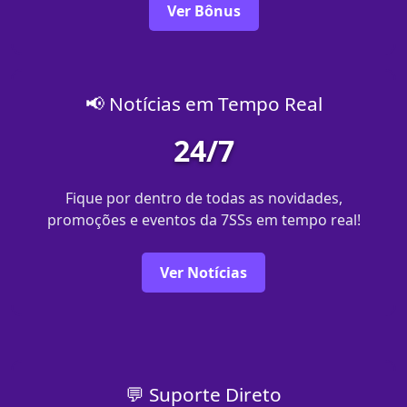
Ver Bônus
📢 Notícias em Tempo Real
24/7
Fique por dentro de todas as novidades,
promoções e eventos da 7SSs em tempo real!
Ver Notícias
💬 Suporte Direto