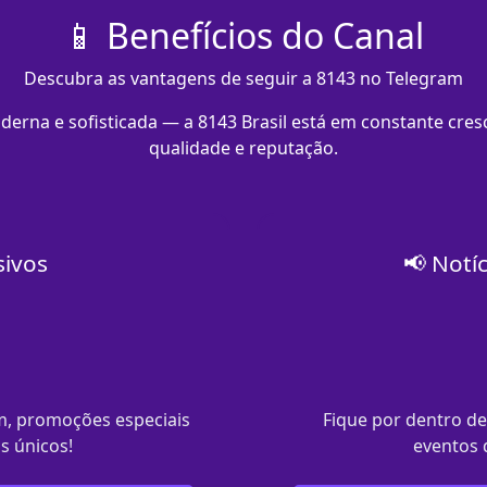
📱 Benefícios do Canal
Descubra as vantagens de seguir a 8143 no Telegram
erna e sofisticada — a 8143 Brasil está em constante cre
qualidade e reputação.
sivos
📢 Notí
m, promoções especiais
Fique por dentro d
s únicos!
eventos 