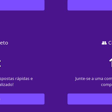
reto
👥 
t
espostas rápidas e
Junte-se a uma com
lizado!
compa
e