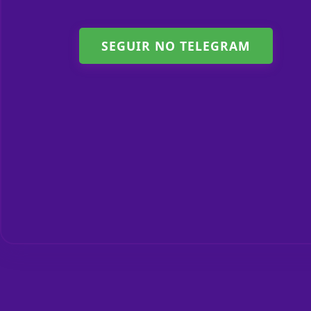
SEGUIR NO TELEGRAM