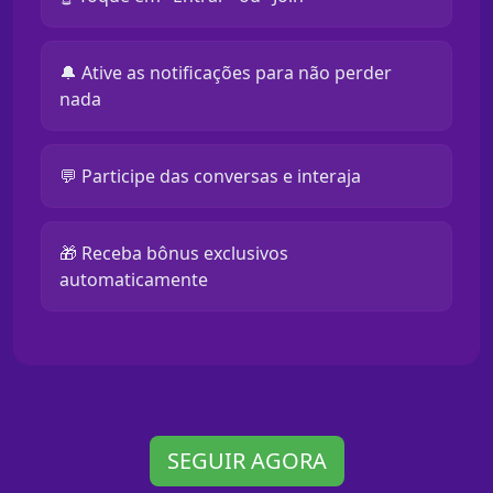
🔔 Ative as notificações para não perder
nada
💬 Participe das conversas e interaja
🎁 Receba bônus exclusivos
automaticamente
SEGUIR AGORA