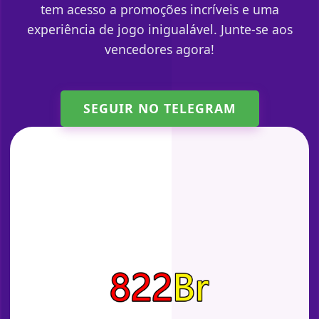
tem acesso a promoções incríveis e uma
experiência de jogo inigualável. Junte-se aos
vencedores agora!
SEGUIR NO TELEGRAM