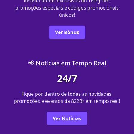
Receba bônus exclusivos do Telegram,
promoções especiais e códigos promocionais
únicos!
Ver Bônus
📢 Notícias em Tempo Real
24/7
Fique por dentro de todas as novidades,
promoções e eventos da 822Br em tempo real!
Ver Notícias