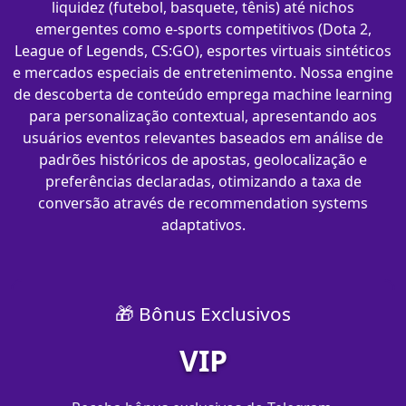
liquidez (futebol, basquete, tênis) até nichos
emergentes como e-sports competitivos (Dota 2,
League of Legends, CS:GO), esportes virtuais sintéticos
e mercados especiais de entretenimento. Nossa engine
de descoberta de conteúdo emprega machine learning
para personalização contextual, apresentando aos
usuários eventos relevantes baseados em análise de
padrões históricos de apostas, geolocalização e
preferências declaradas, otimizando a taxa de
conversão através de recommendation systems
adaptativos.
🎁 Bônus Exclusivos
VIP