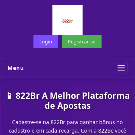
Login
Registrar-se
Menu
📱 822Br A Melhor Plataforma
de Apostas
Cadastre-se na 822Br para ganhar bônus no
cadastro e em cada recarga. Com a 822Br, você