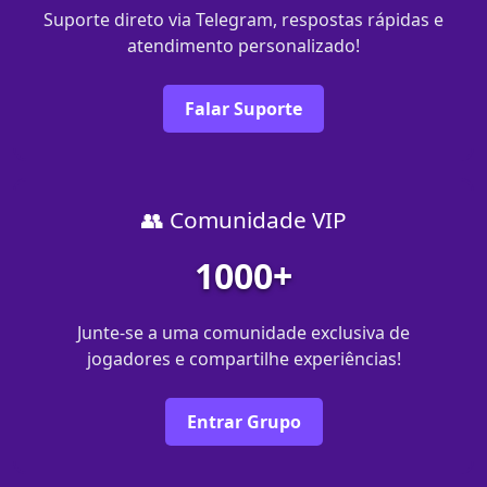
Suporte direto via Telegram, respostas rápidas e
atendimento personalizado!
Falar Suporte
👥 Comunidade VIP
1000+
Junte-se a uma comunidade exclusiva de
jogadores e compartilhe experiências!
Entrar Grupo