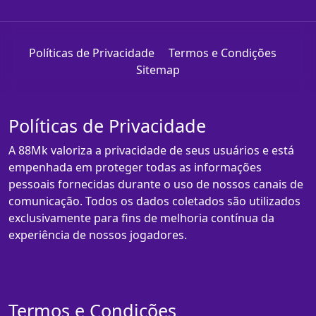
Políticas de Privacidade
Termos e Condições
Sitemap
Políticas de Privacidade
A 88Mk valoriza a privacidade de seus usuários e está
empenhada em proteger todas as informações
pessoais fornecidas durante o uso de nossos canais de
comunicação. Todos os dados coletados são utilizados
exclusivamente para fins de melhoria contínua da
experiência de nossos jogadores.
Termos e Condições