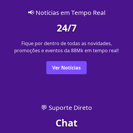
📢 Notícias em Tempo Real
24/7
Fique por dentro de todas as novidades,
promoções e eventos da 88Mk em tempo real!
Ver Notícias
💬 Suporte Direto
Chat