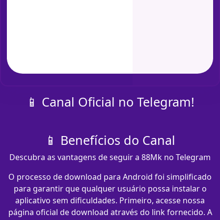
📱 Canal Oficial no Telegram!
📱 Benefícios do Canal
Descubra as vantagens de seguir a 88Mk no Telegram
O processo de download para Android foi simplificado
para garantir que qualquer usuário possa instalar o
aplicativo sem dificuldades. Primeiro, acesse nossa
página oficial de download através do link fornecido. A