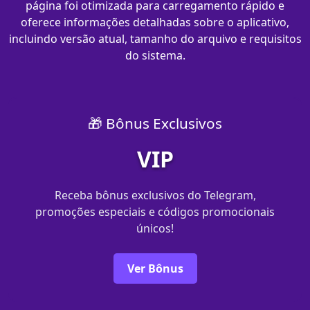
página foi otimizada para carregamento rápido e
oferece informações detalhadas sobre o aplicativo,
incluindo versão atual, tamanho do arquivo e requisitos
do sistema.
🎁 Bônus Exclusivos
VIP
Receba bônus exclusivos do Telegram,
promoções especiais e códigos promocionais
únicos!
Ver Bônus