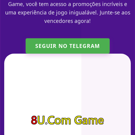
Game, você tem acesso a promoções incríveis e
uma experiência de jogo inigualável. Junte-se aos
vencedores agora!
SEGUIR NO TELEGRAM