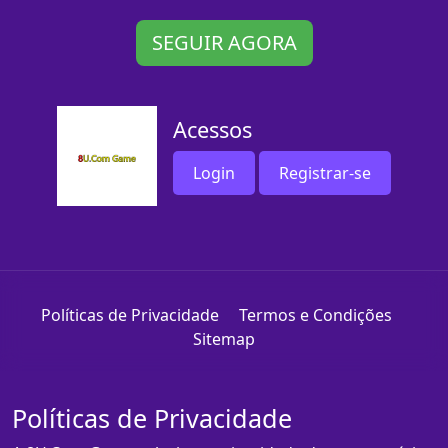
SEGUIR AGORA
Acessos
Login
Registrar-se
Políticas de Privacidade
Termos e Condições
Sitemap
Políticas de Privacidade