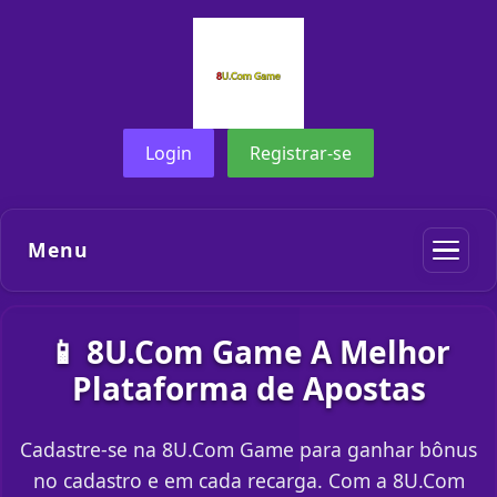
Login
Registrar-se
Menu
📱 8U.Com Game A Melhor
Plataforma de Apostas
Cadastre-se na 8U.Com Game para ganhar bônus
no cadastro e em cada recarga. Com a 8U.Com